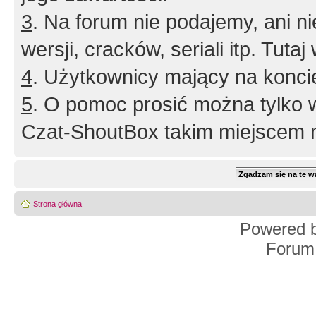
3
. Na forum nie podajemy, ani nie 
wersji, cracków, seriali itp. Tuta
4
. Użytkownicy mający na konci
5
. O pomoc prosić można tylko 
Czat-ShoutBox takim miejscem ni
Strona główna
Powered 
Forum