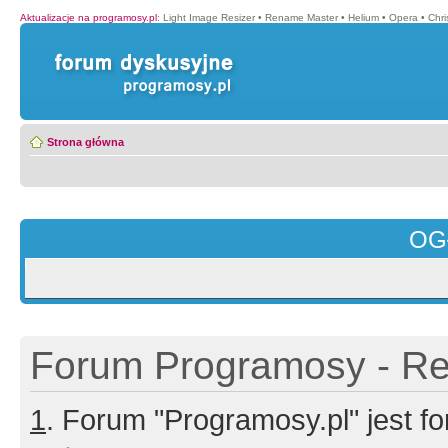
Aktualizacje na programosy.pl
:
Light Image Resizer
•
Rename Master
•
Helium
•
Opera
•
Chr
Strona główna
OG
Forum Programosy - Rej
1
. Forum "Programosy.pl" jest 