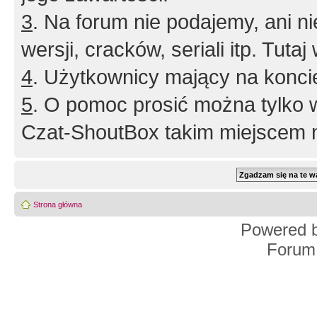
3
. Na forum nie podajemy, ani nie 
wersji, cracków, seriali itp. Tuta
4
. Użytkownicy mający na konci
5
. O pomoc prosić można tylko 
Czat-ShoutBox takim miejscem ni
Strona główna
Powered 
Forum