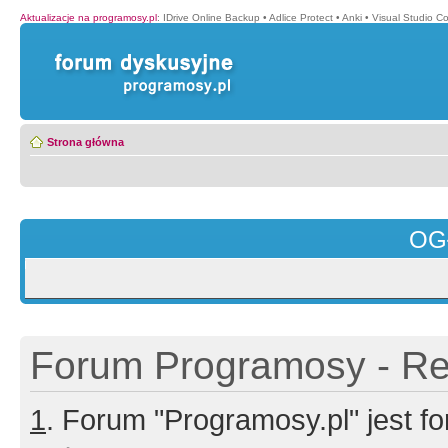
Aktualizacje na programosy.pl
:
IDrive Online Backup
•
Adlice Protect
•
Anki
•
Visual Studio C
Strona główna
OG
Forum Programosy - Rej
1
. Forum "Programosy.pl" jest 