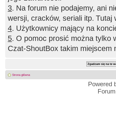
3
. Na forum nie podajemy, ani nie 
wersji, cracków, seriali itp. Tuta
4
. Użytkownicy mający na konci
5
. O pomoc prosić można tylko 
Czat-ShoutBox takim miejscem ni
Strona główna
Powered 
Forum