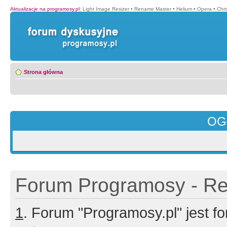
Aktualizacje na programosy.pl
:
Light Image Resizer
•
Rename Master
•
Helium
•
Opera
•
Chr
Strona główna
OG
Forum Programosy - Rej
1
. Forum "Programosy.pl" jest 