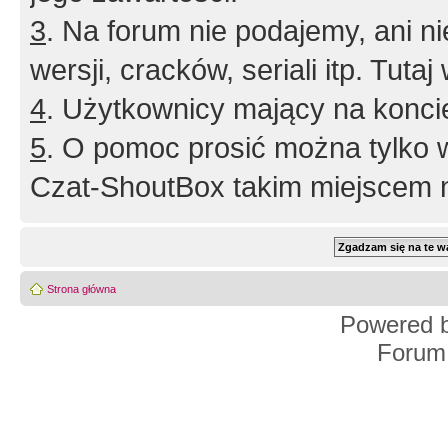
3
. Na forum nie podajemy, ani nie 
wersji, cracków, seriali itp. Tuta
4
. Użytkownicy mający na konci
5
. O pomoc prosić można tylko 
Czat-ShoutBox takim miejscem ni
Strona główna
Powered 
Forum