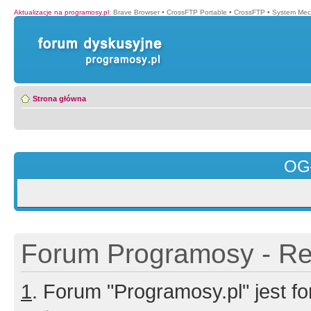
Aktualizacje na programosy.pl
:
Brave Browser
•
CrossFTP Portable
•
CrossFTP
•
System Mec
Strona główna
OG
Forum Programosy - Rej
1
. Forum "Programosy.pl" jest 