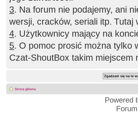
3
. Na forum nie podajemy, ani nie 
wersji, cracków, seriali itp. Tuta
4
. Użytkownicy mający na konci
5
. O pomoc prosić można tylko 
Czat-ShoutBox takim miejscem ni
Strona główna
Powered 
Forum