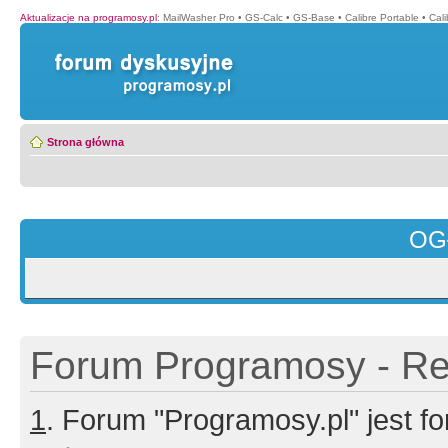
Aktualizacje na programosy.pl
:
MailWasher Pro
•
GS-Calc
•
GS-Base
•
Calibre Portable
•
Cali
Strona główna
OG
Forum Programosy - Rej
1
. Forum "Programosy.pl" jest 