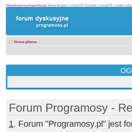
Aktualizacje na programosy.pl
:
Brave Browser
•
CrossFTP Portable
•
CrossFTP
•
System Mec
Strona główna
OG
Forum Programosy - Rej
1
. Forum "Programosy.pl" jest 