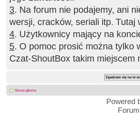
3
. Na forum nie podajemy, ani nie 
wersji, cracków, seriali itp. Tuta
4
. Użytkownicy mający na konci
5
. O pomoc prosić można tylko 
Czat-ShoutBox takim miejscem ni
Strona główna
Powered 
Forum