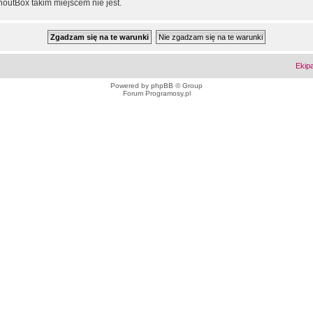
outBox takim miejscem nie jest.
Ekip
Powered by
phpBB
© Group
Forum Programosy.pl