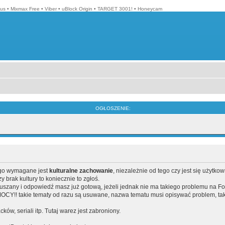
lus
•
Mixmax Free
•
Viber
•
uBlock Origin
•
TARGET 3001!
•
Honeycam
OGŁOSZENIE:
ego wymagane jest
kulturalne zachowanie
, niezależnie od tego czy jest się użytko
brak kultury to koniecznie to zgłoś.
poruszany i odpowiedź masz już gotową, jeżeli jednak nie ma takiego problemu na F
Y!! takie tematy od razu są usuwane, nazwa tematu musi opisywać problem, tak
acków, seriali itp. Tutaj warez jest zabroniony.