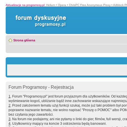
Aktualizacje na programosy.pl
:
Helium
•
Opera
•
ChrisPC Free Anonymous Proxy
•
Adblock P
Strona główna
Forum Programosy - Rejestracja
1
. Forum "Programosy.pl" jest forum przyjaznym dla użytkowników. Od każd
wyśmiewanie kogoś, ubliżanie bądź inne zachowanie wskazujące najmniejszy 
2
. Przed założeniem tematu użyj funkcji szukaj, może już taki problem był 
poprawne nazwanie tematu, nie wolno napisać "Proszę o POMOC" albo POMOC
bez czytania jego zawartości.
3
. Na forum nie podajemy, ani nie pytamy o linki do gier, filmów, full wersji, cr
4
. Użytkownicy mający na koncie 3 ostrzeżenia będą banowani.