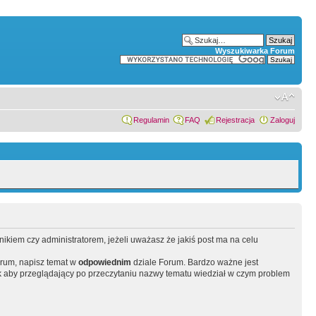
Wyszukiwarka Forum
Regulamin
FAQ
Rejestracja
Zaloguj
wnikiem czy administratorem, jeżeli uważasz że jakiś post ma na celu
orum, napisz temat w
odpowiednim
dziale Forum. Bardzo ważne jest
 aby przeglądający po przeczytaniu nazwy tematu wiedział w czym problem