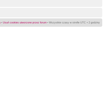
a
•
Usuń cookies utworzone przez forum
• Wszystkie czasy w strefie UTC + 2 godziny