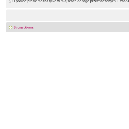
5
. O pomoc prosić można tylko w miejscach do tego przeznaczonych. Czat-Sh
Strona główna