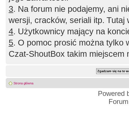
3
. Na forum nie podajemy, ani nie 
wersji, cracków, seriali itp. Tuta
4
. Użytkownicy mający na konci
5
. O pomoc prosić można tylko 
Czat-ShoutBox takim miejscem ni
Strona główna
Powered 
Forum