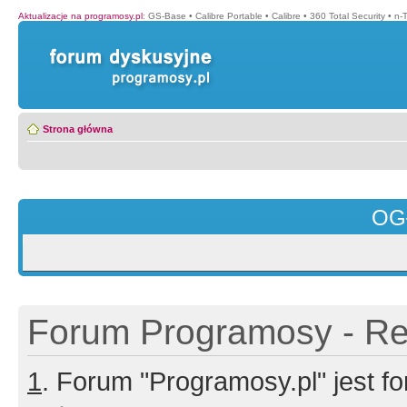
Aktualizacje na programosy.pl
:
GS-Base
•
Calibre Portable
•
Calibre
•
360 Total Security
•
n-
Strona główna
OG
Forum Programosy - Rej
1
. Forum "Programosy.pl" jest 