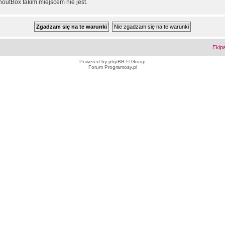
outBox takim miejscem nie jest.
Ekip
Powered by
phpBB
© Group
Forum Programosy.pl