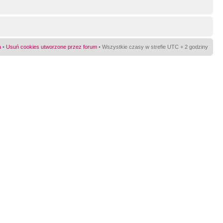
a
•
Usuń cookies utworzone przez forum
• Wszystkie czasy w strefie UTC + 2 godziny