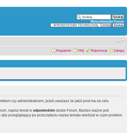
Wyszukiwarka Forum
Regulamin
FAQ
Rejestracja
Zaloguj
wnikiem czy administratorem, jeżeli uważasz że jakiś post ma na celu
orum, napisz temat w
odpowiednim
dziale Forum. Bardzo ważne jest
 aby przeglądający po przeczytaniu nazwy tematu wiedział w czym problem