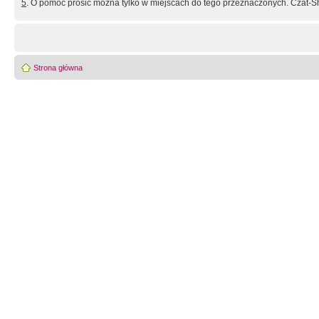
5
. O pomoc prosić można tylko w miejscach do tego przeznaczonych. Czat-Sh
Strona główna