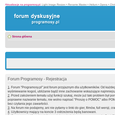
Aktualizacje na programosy.pl
:
Light Image Resizer
•
Rename Master
•
Helium
•
Opera
•
Chr
Strona główna
Forum Programosy - Rejestracja
1
. Forum "Programosy.pl" jest forum przyjaznym dla użytkowników. Od każd
wyśmiewanie kogoś, ubliżanie bądź inne zachowanie wskazujące najmniejszy 
2
. Przed założeniem tematu użyj funkcji szukaj, może już taki problem był 
poprawne nazwanie tematu, nie wolno napisać "Proszę o POMOC" albo POMOC
bez czytania jego zawartości.
3
. Na forum nie podajemy, ani nie pytamy o linki do gier, filmów, full wersji, cr
4
. Użytkownicy mający na koncie 3 ostrzeżenia będą banowani.