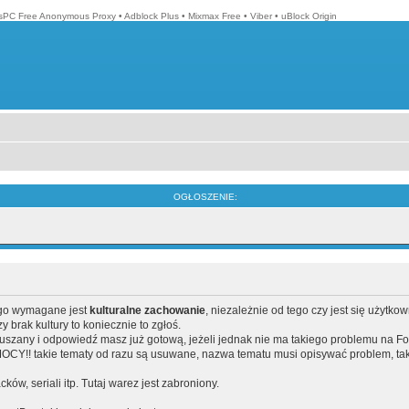
isPC Free Anonymous Proxy
•
Adblock Plus
•
Mixmax Free
•
Viber
•
uBlock Origin
OGŁOSZENIE:
ego wymagane jest
kulturalne zachowanie
, niezależnie od tego czy jest się użytko
brak kultury to koniecznie to zgłoś.
poruszany i odpowiedź masz już gotową, jeżeli jednak nie ma takiego problemu na F
Y!! takie tematy od razu są usuwane, nazwa tematu musi opisywać problem, tak
acków, seriali itp. Tutaj warez jest zabroniony.