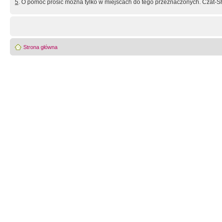
5
. O pomoc prosić można tylko w miejscach do tego przeznaczonych. Czat-Sh
Strona główna