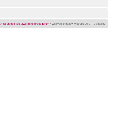
a
•
Usuń cookies utworzone przez forum
• Wszystkie czasy w strefie UTC + 2 godziny