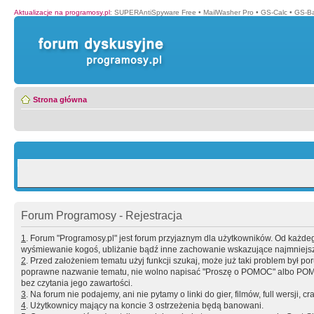
Aktualizacje na programosy.pl
:
SUPERAntiSpyware Free
•
MailWasher Pro
•
GS-Calc
•
GS-B
Strona główna
Forum Programosy - Rejestracja
1
. Forum "Programosy.pl" jest forum przyjaznym dla użytkowników. Od każd
wyśmiewanie kogoś, ubliżanie bądź inne zachowanie wskazujące najmniejszy 
2
. Przed założeniem tematu użyj funkcji szukaj, może już taki problem był 
poprawne nazwanie tematu, nie wolno napisać "Proszę o POMOC" albo POMOC
bez czytania jego zawartości.
3
. Na forum nie podajemy, ani nie pytamy o linki do gier, filmów, full wersji, cr
4
. Użytkownicy mający na koncie 3 ostrzeżenia będą banowani.