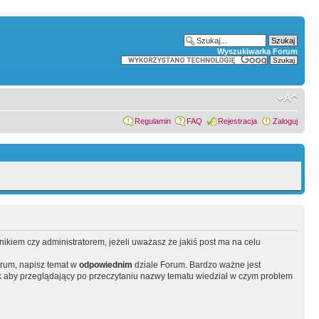
Wyszukiwarka Forum
Regulamin
FAQ
Rejestracja
Zaloguj
wnikiem czy administratorem, jeżeli uważasz że jakiś post ma na celu
orum, napisz temat w
odpowiednim
dziale Forum. Bardzo ważne jest
 aby przeglądający po przeczytaniu nazwy tematu wiedział w czym problem