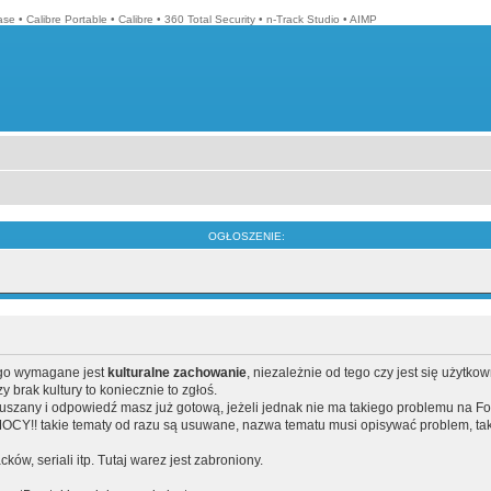
ase
•
Calibre Portable
•
Calibre
•
360 Total Security
•
n-Track Studio
•
AIMP
OGŁOSZENIE:
ego wymagane jest
kulturalne zachowanie
, niezależnie od tego czy jest się użytko
brak kultury to koniecznie to zgłoś.
poruszany i odpowiedź masz już gotową, jeżeli jednak nie ma takiego problemu na F
Y!! takie tematy od razu są usuwane, nazwa tematu musi opisywać problem, tak
acków, seriali itp. Tutaj warez jest zabroniony.