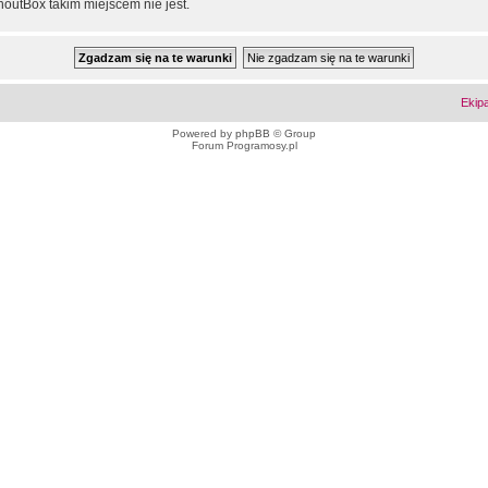
outBox takim miejscem nie jest.
Ekip
Powered by
phpBB
© Group
Forum Programosy.pl