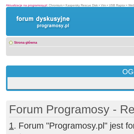
Aktualizacje na programosy.pl
:
Chromium
•
Kaspersky Rescue Disk
•
Vim
•
USB Raptor
•
Web
Strona główna
OG
Forum Programosy - Rej
1
. Forum "Programosy.pl" jest 