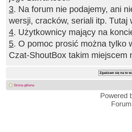
3
. Na forum nie podajemy, ani nie 
wersji, cracków, seriali itp. Tuta
4
. Użytkownicy mający na konci
5
. O pomoc prosić można tylko 
Czat-ShoutBox takim miejscem ni
Strona główna
Powered 
Forum