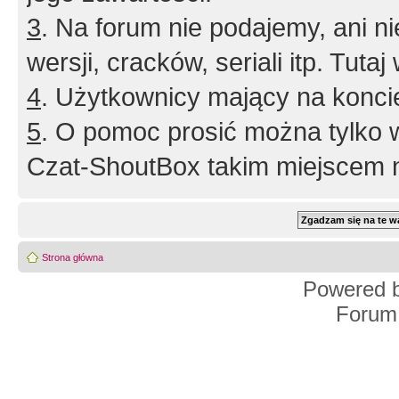
3
. Na forum nie podajemy, ani nie 
wersji, cracków, seriali itp. Tuta
4
. Użytkownicy mający na konci
5
. O pomoc prosić można tylko 
Czat-ShoutBox takim miejscem ni
Strona główna
Powered 
Forum