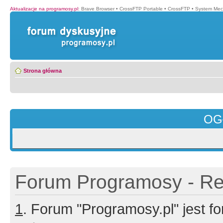
Aktualizacje na programosy.pl
:
Brave Browser
•
CrossFTP Portable
•
CrossFTP
•
System Mec
Strona główna
OG
Forum Programosy - Rej
1
. Forum "Programosy.pl" jest 