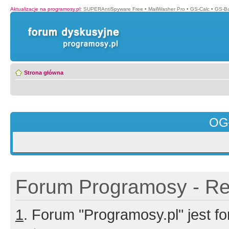
Aktualizacje na programosy.pl
:
SUPERAntiSpyware Free
•
MailWasher Pro
•
GS-Calc
•
GS-B
Strona główna
OG
Forum Programosy - Rej
1
. Forum "Programosy.pl" jest 