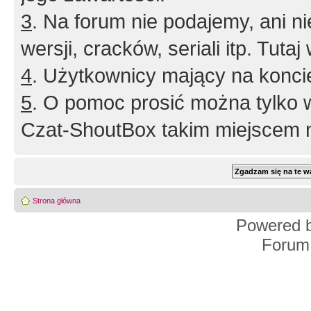
3
. Na forum nie podajemy, ani nie 
wersji, cracków, seriali itp. Tuta
4
. Użytkownicy mający na konci
5
. O pomoc prosić można tylko 
Czat-ShoutBox takim miejscem ni
Strona główna
Powered 
Forum