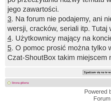
jego zawartości.
3
. Na forum nie podajemy, ani nie 
wersji, cracków, seriali itp. Tuta
4
. Użytkownicy mający na konci
5
. O pomoc prosić można tylko 
Czat-ShoutBox takim miejscem ni
Strona główna
Powered 
Forum