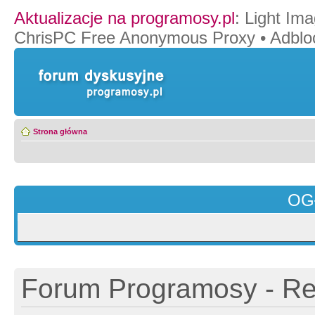
Aktualizacje na programosy.pl
:
Light Ima
ChrisPC Free Anonymous Proxy
•
Adblo
Strona główna
OG
Forum Programosy - Rej