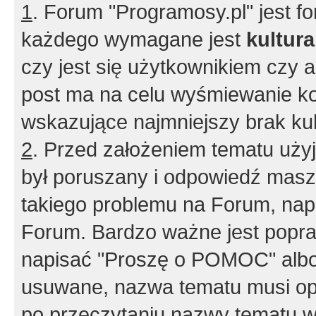
1
. Forum "Programosy.pl" jest 
każdego wymagane jest
kultur
czy jest się użytkownikiem czy a
post ma na celu wyśmiewanie ko
wskazujące najmniejszy brak kult
2
. Przed założeniem tematu użyj 
był poruszany i odpowiedź masz 
takiego problemu na Forum, nap
Forum. Bardzo ważne jest popra
napisać "Proszę o POMOC" albo
usuwane, nazwa tematu musi opi
po przeczytaniu nazwy tematu w