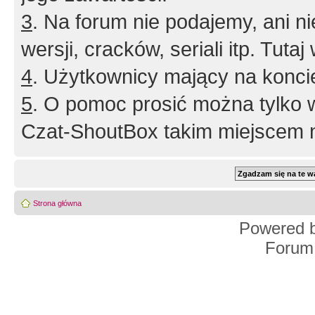
3
. Na forum nie podajemy, ani nie 
wersji, cracków, seriali itp. Tuta
4
. Użytkownicy mający na konci
5
. O pomoc prosić można tylko 
Czat-ShoutBox takim miejscem ni
Strona główna
Powered 
Forum