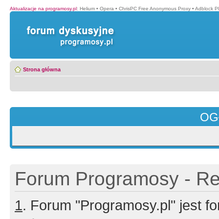
Aktualizacje na programosy.pl
:
Helium
•
Opera
•
ChrisPC Free Anonymous Proxy
•
Adblock P
Strona główna
OG
Forum Programosy - Rej
1
. Forum "Programosy.pl" jest 