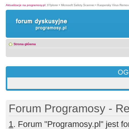
Aktualizacje na programosy.pl
:
XYplorer
•
Microsoft Safety Scanner
•
Kaspersky Virus Remova
Strona główna
OG
Forum Programosy - Rej
1
. Forum "Programosy.pl" jest 