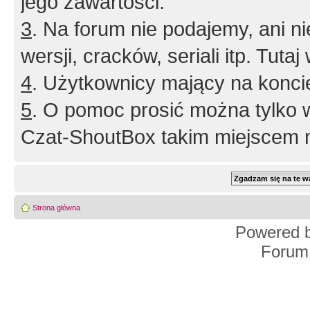
jego zawartości.
3
. Na forum nie podajemy, ani nie 
wersji, cracków, seriali itp. Tuta
4
. Użytkownicy mający na konci
5
. O pomoc prosić można tylko 
Czat-ShoutBox takim miejscem ni
Strona główna
Powered 
Forum