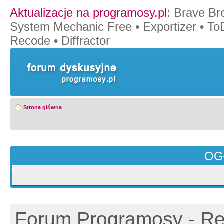
Aktualizacje na programosy.pl
:
Brave Br
System Mechanic Free
•
Exportizer
•
To
Recode
•
Diffractor
Strona główna
OG
Forum Programosy - Rej