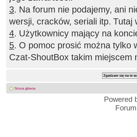
3
. Na forum nie podajemy, ani nie 
wersji, cracków, seriali itp. Tuta
4
. Użytkownicy mający na konci
5
. O pomoc prosić można tylko 
Czat-ShoutBox takim miejscem ni
Strona główna
Powered 
Forum