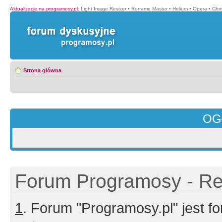
Aktualizacje na programosy.pl
:
Light Image Resizer
•
Rename Master
•
Helium
•
Opera
•
Chr
Strona główna
OG
Forum Programosy - Rej
1
. Forum "Programosy.pl" jest 