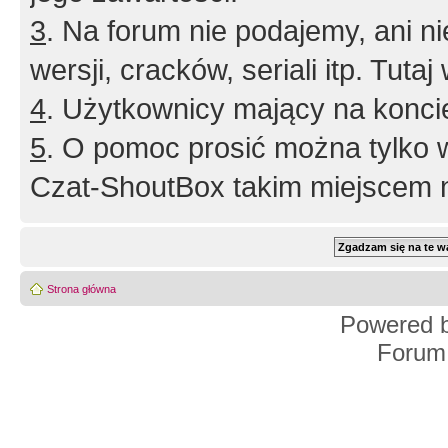
3
. Na forum nie podajemy, ani nie 
wersji, cracków, seriali itp. Tuta
4
. Użytkownicy mający na konci
5
. O pomoc prosić można tylko 
Czat-ShoutBox takim miejscem ni
Strona główna
Powered 
Forum