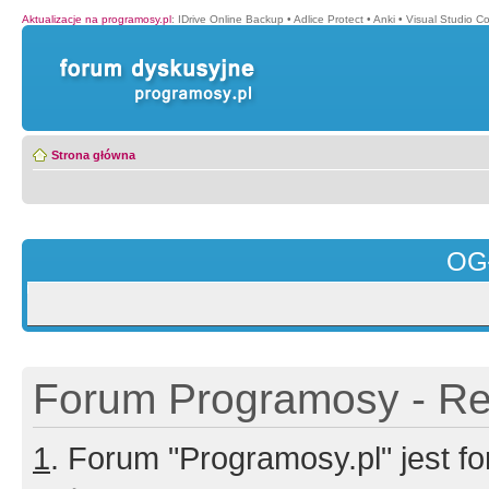
Aktualizacje na programosy.pl
:
IDrive Online Backup
•
Adlice Protect
•
Anki
•
Visual Studio C
Strona główna
OG
Forum Programosy - Rej
1
. Forum "Programosy.pl" jest 