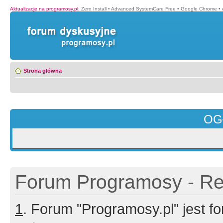
Aktualizacje na programosy.pl
:
Zero Install
•
Advanced SystemCare Free
•
Google Chrome
•
Strona główna
OG
Forum Programosy - Rej
1
. Forum "Programosy.pl" jest 