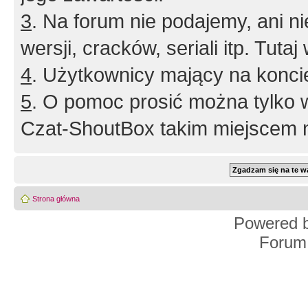
3
. Na forum nie podajemy, ani nie 
wersji, cracków, seriali itp. Tuta
4
. Użytkownicy mający na konci
5
. O pomoc prosić można tylko 
Czat-ShoutBox takim miejscem ni
Strona główna
Powered 
Forum