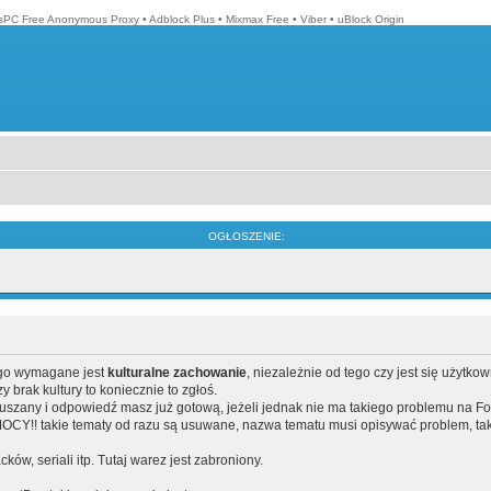
isPC Free Anonymous Proxy
•
Adblock Plus
•
Mixmax Free
•
Viber
•
uBlock Origin
OGŁOSZENIE:
ego wymagane jest
kulturalne zachowanie
, niezależnie od tego czy jest się użytko
brak kultury to koniecznie to zgłoś.
poruszany i odpowiedź masz już gotową, jeżeli jednak nie ma takiego problemu na F
Y!! takie tematy od razu są usuwane, nazwa tematu musi opisywać problem, tak
acków, seriali itp. Tutaj warez jest zabroniony.