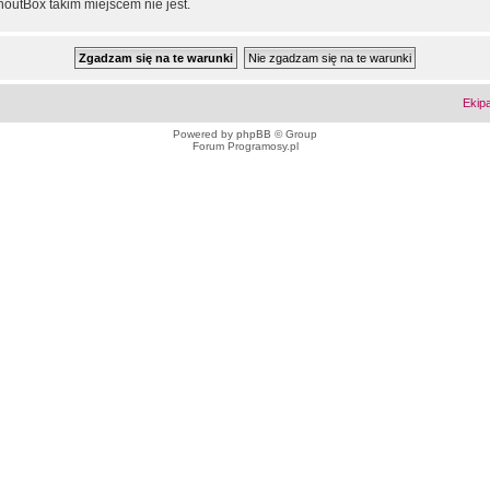
outBox takim miejscem nie jest.
Ekip
Powered by
phpBB
© Group
Forum Programosy.pl