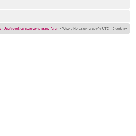
a
•
Usuń cookies utworzone przez forum
• Wszystkie czasy w strefie UTC + 2 godziny