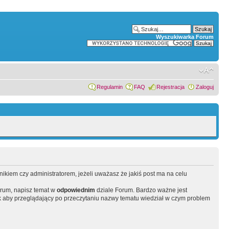
Wyszukiwarka Forum
Regulamin
FAQ
Rejestracja
Zaloguj
wnikiem czy administratorem, jeżeli uważasz że jakiś post ma na celu
orum, napisz temat w
odpowiednim
dziale Forum. Bardzo ważne jest
 aby przeglądający po przeczytaniu nazwy tematu wiedział w czym problem