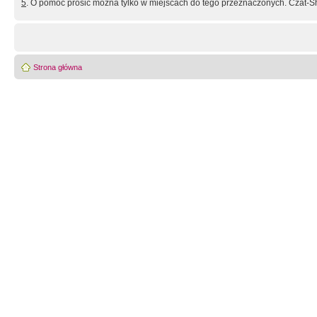
5
. O pomoc prosić można tylko w miejscach do tego przeznaczonych. Czat-Sh
Strona główna