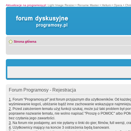
Aktualizacje na programosy.pl
:
Light Image Resizer
•
Rename Master
•
Helium
•
Opera
•
Chr
Strona główna
Forum Programosy - Rejestracja
1
. Forum "Programosy.pl" jest forum przyjaznym dla użytkowników. Od każd
wyśmiewanie kogoś, ubliżanie bądź inne zachowanie wskazujące najmniejszy 
2
. Przed założeniem tematu użyj funkcji szukaj, może już taki problem był 
poprawne nazwanie tematu, nie wolno napisać "Proszę o POMOC" albo POMOC
bez czytania jego zawartości.
3
. Na forum nie podajemy, ani nie pytamy o linki do gier, filmów, full wersji, cr
4
. Użytkownicy mający na koncie 3 ostrzeżenia będą banowani.