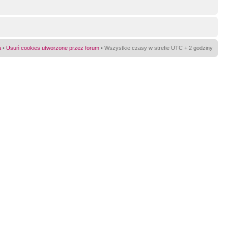
a
•
Usuń cookies utworzone przez forum
• Wszystkie czasy w strefie UTC + 2 godziny