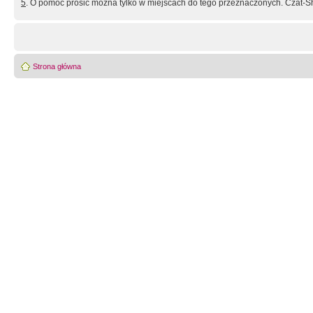
5
. O pomoc prosić można tylko w miejscach do tego przeznaczonych. Czat-Sh
Strona główna