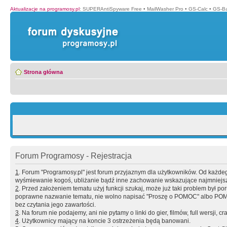
Aktualizacje na programosy.pl
:
SUPERAntiSpyware Free
•
MailWasher Pro
•
GS-Calc
•
GS-B
Strona główna
Forum Programosy - Rejestracja
1
. Forum "Programosy.pl" jest forum przyjaznym dla użytkowników. Od każd
wyśmiewanie kogoś, ubliżanie bądź inne zachowanie wskazujące najmniejszy 
2
. Przed założeniem tematu użyj funkcji szukaj, może już taki problem był 
poprawne nazwanie tematu, nie wolno napisać "Proszę o POMOC" albo POMOC
bez czytania jego zawartości.
3
. Na forum nie podajemy, ani nie pytamy o linki do gier, filmów, full wersji, cr
4
. Użytkownicy mający na koncie 3 ostrzeżenia będą banowani.