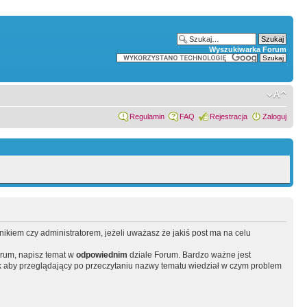
Wyszukiwarka Forum
Regulamin
FAQ
Rejestracja
Zaloguj
wnikiem czy administratorem, jeżeli uważasz że jakiś post ma na celu
orum, napisz temat w
odpowiednim
dziale Forum. Bardzo ważne jest
 aby przeglądający po przeczytaniu nazwy tematu wiedział w czym problem