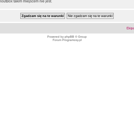
outBox takim miejscem nie jest.
Ekip
Powered by
phpBB
© Group
Forum Programosy.pl