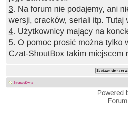
3
. Na forum nie podajemy, ani nie 
wersji, cracków, seriali itp. Tuta
4
. Użytkownicy mający na konci
5
. O pomoc prosić można tylko 
Czat-ShoutBox takim miejscem ni
Strona główna
Powered 
Forum