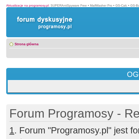
Aktualizacje na programosy.pl
:
SUPERAntiSpyware Free
•
MailWasher Pro
•
GS-Calc
•
GS-B
Strona główna
OG
Forum Programosy - Rej
1
. Forum "Programosy.pl" jest 