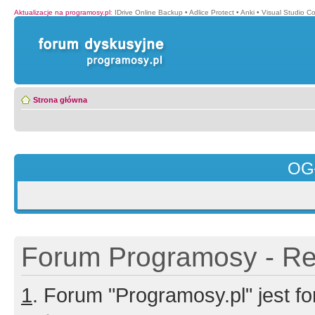
Aktualizacje na programosy.pl
:
IDrive Online Backup
•
Adlice Protect
•
Anki
•
Visual Studio C
Strona główna
OG
Forum Programosy - Rej
1
. Forum "Programosy.pl" jest 