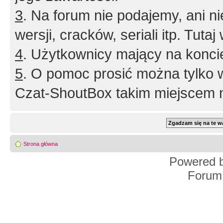
3
. Na forum nie podajemy, ani nie 
wersji, cracków, seriali itp. Tuta
4
. Użytkownicy mający na konci
5
. O pomoc prosić można tylko 
Czat-ShoutBox takim miejscem ni
Strona główna
Powered 
Forum