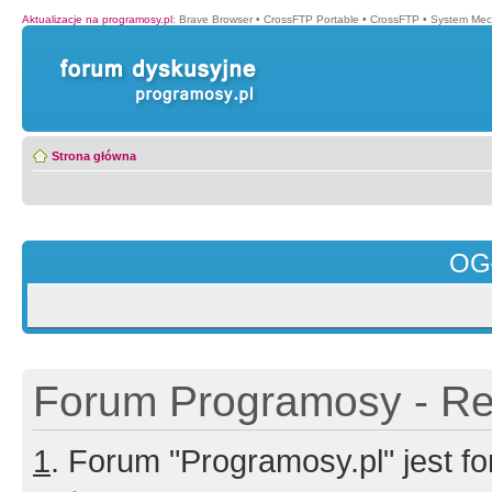
Aktualizacje na programosy.pl
:
Brave Browser
•
CrossFTP Portable
•
CrossFTP
•
System Mec
Strona główna
OG
Forum Programosy - Rej
1
. Forum "Programosy.pl" jest 