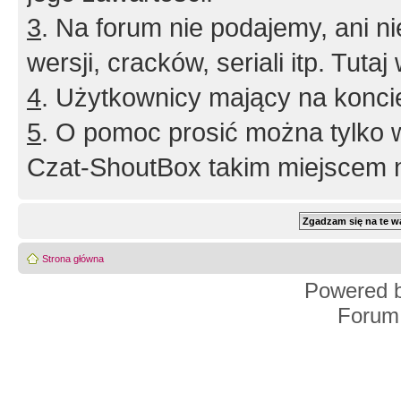
3
. Na forum nie podajemy, ani nie 
wersji, cracków, seriali itp. Tuta
4
. Użytkownicy mający na konci
5
. O pomoc prosić można tylko 
Czat-ShoutBox takim miejscem ni
Strona główna
Powered 
Forum