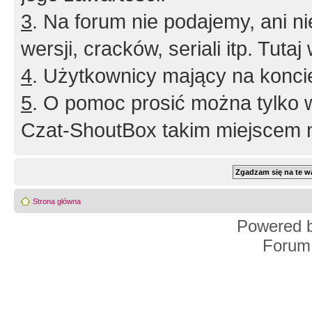
3
. Na forum nie podajemy, ani nie 
wersji, cracków, seriali itp. Tuta
4
. Użytkownicy mający na konci
5
. O pomoc prosić można tylko 
Czat-ShoutBox takim miejscem ni
Strona główna
Powered 
Forum