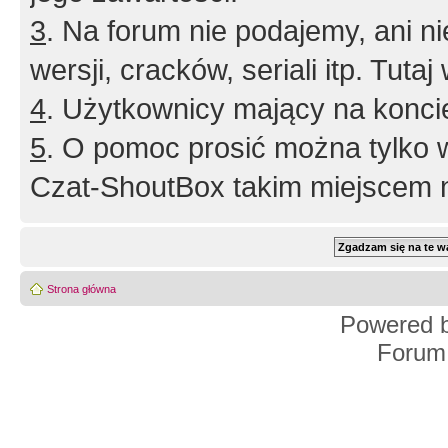
3
. Na forum nie podajemy, ani nie 
wersji, cracków, seriali itp. Tuta
4
. Użytkownicy mający na konci
5
. O pomoc prosić można tylko 
Czat-ShoutBox takim miejscem ni
Strona główna
Powered 
Forum