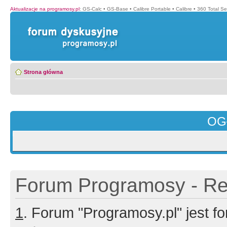
Aktualizacje na programosy.pl
:
GS-Calc
•
GS-Base
•
Calibre Portable
•
Calibre
•
360 Total Se
Strona główna
OG
Forum Programosy - Rej
1
. Forum "Programosy.pl" jest 