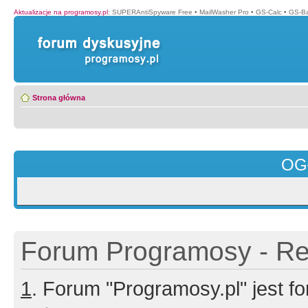
Aktualizacje na programosy.pl
:
SUPERAntiSpyware Free
•
MailWasher Pro
•
GS-Calc
•
GS-B
Strona główna
OG
Forum Programosy - Rej
1
. Forum "Programosy.pl" jest 