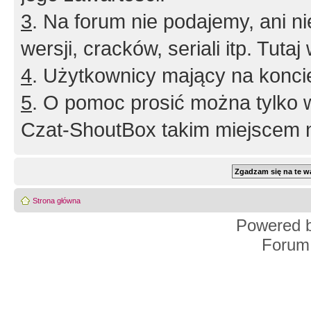
3
. Na forum nie podajemy, ani nie 
wersji, cracków, seriali itp. Tuta
4
. Użytkownicy mający na konci
5
. O pomoc prosić można tylko 
Czat-ShoutBox takim miejscem ni
Strona główna
Powered 
Forum