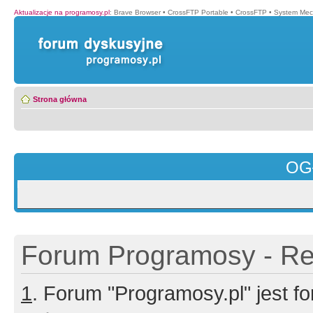
Aktualizacje na programosy.pl
:
Brave Browser
•
CrossFTP Portable
•
CrossFTP
•
System Mec
Strona główna
OG
Forum Programosy - Rej
1
. Forum "Programosy.pl" jest 