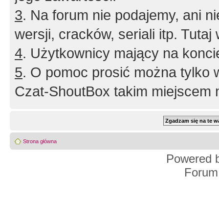
3
. Na forum nie podajemy, ani nie 
wersji, cracków, seriali itp. Tuta
4
. Użytkownicy mający na konci
5
. O pomoc prosić można tylko 
Czat-ShoutBox takim miejscem ni
Strona główna
Powered 
Forum