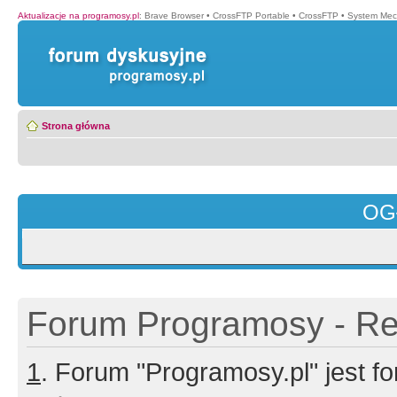
Aktualizacje na programosy.pl
:
Brave Browser
•
CrossFTP Portable
•
CrossFTP
•
System Mec
Strona główna
OG
Forum Programosy - Rej
1
. Forum "Programosy.pl" jest 