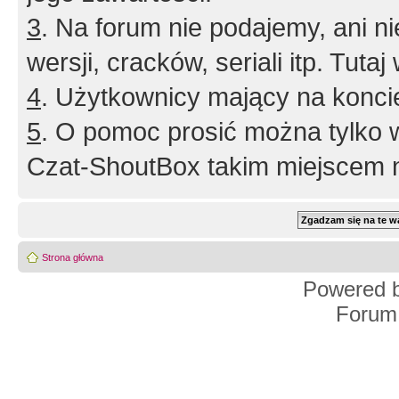
3
. Na forum nie podajemy, ani nie 
wersji, cracków, seriali itp. Tuta
4
. Użytkownicy mający na konci
5
. O pomoc prosić można tylko 
Czat-ShoutBox takim miejscem ni
Strona główna
Powered 
Forum