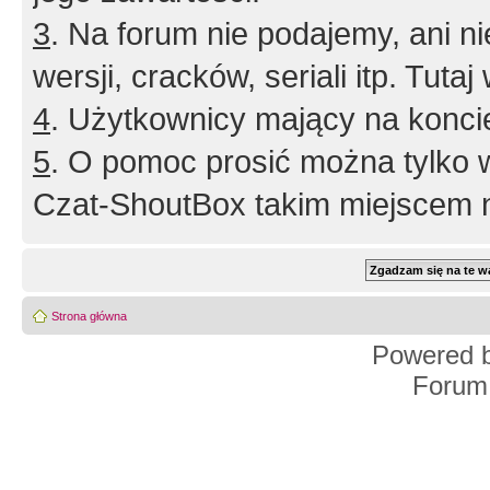
3
. Na forum nie podajemy, ani nie 
wersji, cracków, seriali itp. Tuta
4
. Użytkownicy mający na konci
5
. O pomoc prosić można tylko 
Czat-ShoutBox takim miejscem ni
Strona główna
Powered 
Forum