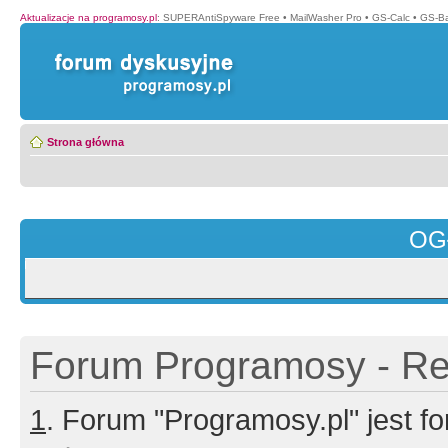
Aktualizacje na programosy.pl
:
SUPERAntiSpyware Free
•
MailWasher Pro
•
GS-Calc
•
GS-B
Strona główna
OG
Forum Programosy - Rej
1
. Forum "Programosy.pl" jest 