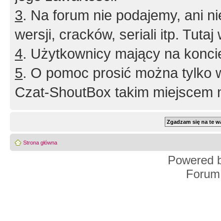
3
. Na forum nie podajemy, ani nie 
wersji, cracków, seriali itp. Tuta
4
. Użytkownicy mający na konci
5
. O pomoc prosić można tylko 
Czat-ShoutBox takim miejscem ni
Strona główna
Powered 
Forum