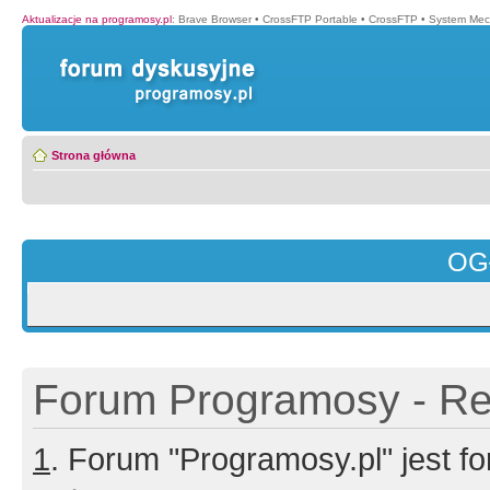
Aktualizacje na programosy.pl
:
Brave Browser
•
CrossFTP Portable
•
CrossFTP
•
System Mec
Strona główna
OG
Forum Programosy - Rej
1
. Forum "Programosy.pl" jest 