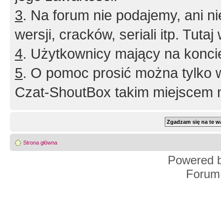
3
. Na forum nie podajemy, ani nie 
wersji, cracków, seriali itp. Tuta
4
. Użytkownicy mający na konci
5
. O pomoc prosić można tylko 
Czat-ShoutBox takim miejscem ni
Strona główna
Powered 
Forum