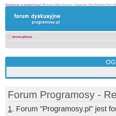
Aktualizacje na programosy.pl
:
Microsoft Safety Scanner
•
Kaspersky Virus Removal Tool
•
Dr
Strona główna
OG
Forum Programosy - Rej
1
. Forum "Programosy.pl" jest 