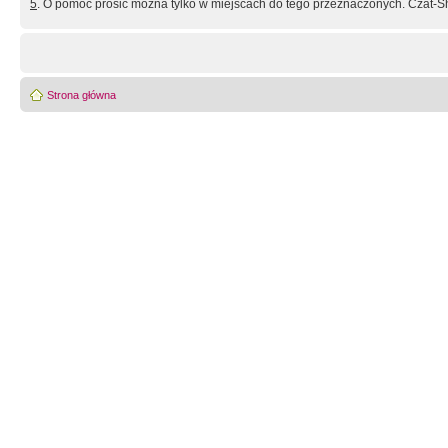
5
. O pomoc prosić można tylko w miejscach do tego przeznaczonych. Czat-Sh
Strona główna