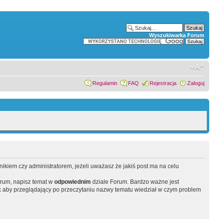
Wyszukiwarka Forum
Regulamin
FAQ
Rejestracja
Zaloguj
wnikiem czy administratorem, jeżeli uważasz że jakiś post ma na celu
orum, napisz temat w
odpowiednim
dziale Forum. Bardzo ważne jest
 aby przeglądający po przeczytaniu nazwy tematu wiedział w czym problem