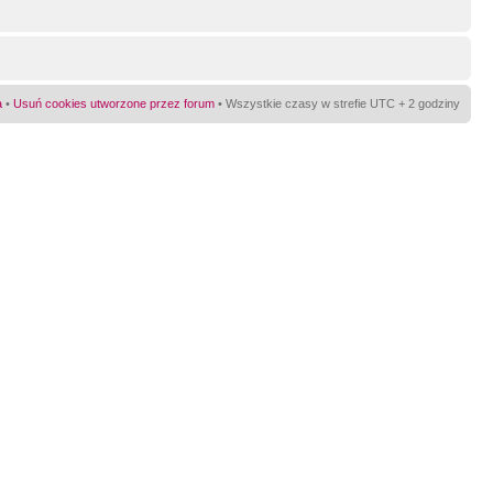
a
•
Usuń cookies utworzone przez forum
• Wszystkie czasy w strefie UTC + 2 godziny