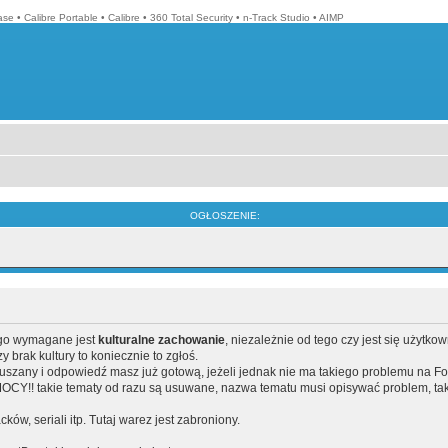
ase
•
Calibre Portable
•
Calibre
•
360 Total Security
•
n-Track Studio
•
AIMP
OGŁOSZENIE:
ego wymagane jest
kulturalne zachowanie
, niezależnie od tego czy jest się użytko
brak kultury to koniecznie to zgłoś.
poruszany i odpowiedź masz już gotową, jeżeli jednak nie ma takiego problemu na F
Y!! takie tematy od razu są usuwane, nazwa tematu musi opisywać problem, tak
acków, seriali itp. Tutaj warez jest zabroniony.