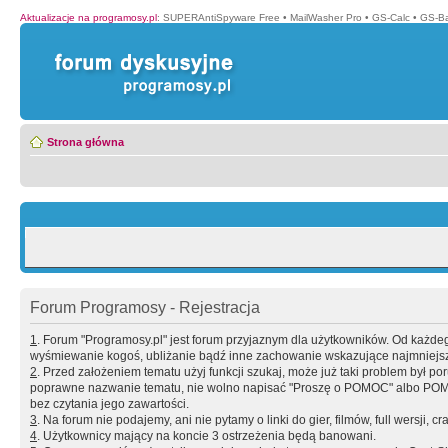
Aktualizacje na programosy.pl
:
SUPERAntiSpyware Free
•
MailWasher Pro
•
GS-Calc
•
GS-B
Strona główna
Forum Programosy - Rejestracja
1
. Forum "Programosy.pl" jest forum przyjaznym dla użytkowników. Od każd
wyśmiewanie kogoś, ubliżanie bądź inne zachowanie wskazujące najmniejszy 
2
. Przed założeniem tematu użyj funkcji szukaj, może już taki problem był 
poprawne nazwanie tematu, nie wolno napisać "Proszę o POMOC" albo POMOC
bez czytania jego zawartości.
3
. Na forum nie podajemy, ani nie pytamy o linki do gier, filmów, full wersji, cr
4
. Użytkownicy mający na koncie 3 ostrzeżenia będą banowani.