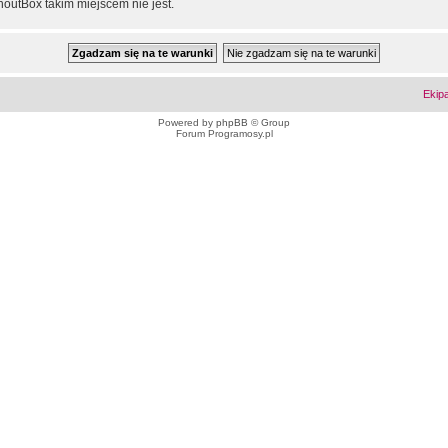
outBox takim miejscem nie jest.
Ekip
Powered by
phpBB
© Group
Forum Programosy.pl