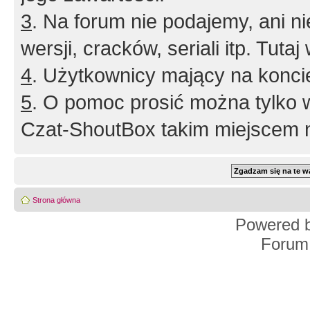
3
. Na forum nie podajemy, ani nie 
wersji, cracków, seriali itp. Tuta
4
. Użytkownicy mający na konci
5
. O pomoc prosić można tylko 
Czat-ShoutBox takim miejscem ni
Strona główna
Powered 
Forum