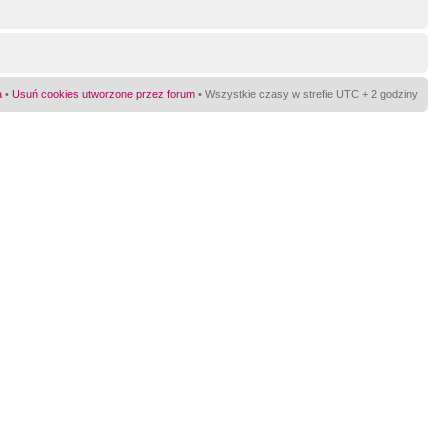
a
•
Usuń cookies utworzone przez forum
• Wszystkie czasy w strefie UTC + 2 godziny