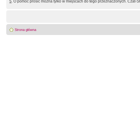
5
. O pomoc prosić można tylko w miejscach do tego przeznaczonych. Czat-Sh
Strona główna