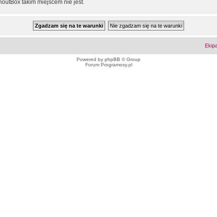
outBox takim miejscem nie jest.
Ekip
Powered by
phpBB
© Group
Forum Programosy.pl