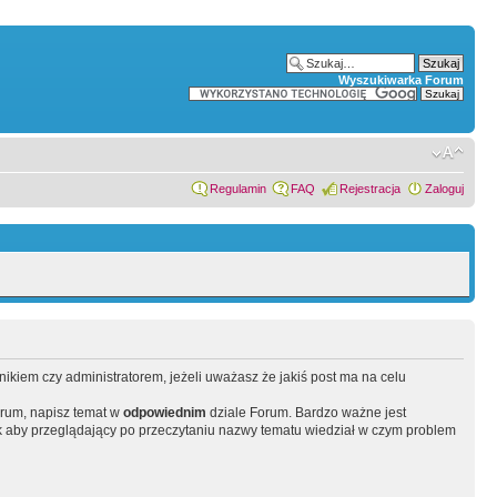
Wyszukiwarka Forum
Regulamin
FAQ
Rejestracja
Zaloguj
wnikiem czy administratorem, jeżeli uważasz że jakiś post ma na celu
orum, napisz temat w
odpowiednim
dziale Forum. Bardzo ważne jest
 aby przeglądający po przeczytaniu nazwy tematu wiedział w czym problem