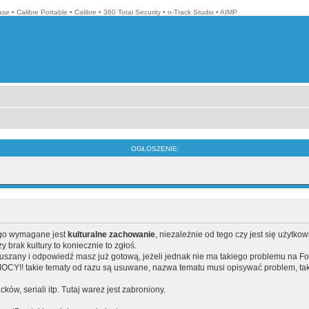
ase
•
Calibre Portable
•
Calibre
•
360 Total Security
•
n-Track Studio
•
AIMP
OGŁOSZENIE:
ego wymagane jest
kulturalne zachowanie
, niezależnie od tego czy jest się użytko
brak kultury to koniecznie to zgłoś.
poruszany i odpowiedź masz już gotową, jeżeli jednak nie ma takiego problemu na F
Y!! takie tematy od razu są usuwane, nazwa tematu musi opisywać problem, tak
acków, seriali itp. Tutaj warez jest zabroniony.