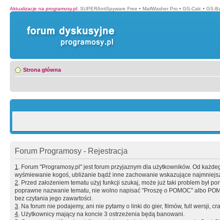
Aktualizacje na programosy.pl
:
SUPERAntiSpyware Free
•
MailWasher Pro
•
GS-Calc
•
GS-B
Strona główna
Forum Programosy - Rejestracja
1
. Forum "Programosy.pl" jest forum przyjaznym dla użytkowników. Od każd
wyśmiewanie kogoś, ubliżanie bądź inne zachowanie wskazujące najmniejszy 
2
. Przed założeniem tematu użyj funkcji szukaj, może już taki problem był 
poprawne nazwanie tematu, nie wolno napisać "Proszę o POMOC" albo POMOC
bez czytania jego zawartości.
3
. Na forum nie podajemy, ani nie pytamy o linki do gier, filmów, full wersji, cr
4
. Użytkownicy mający na koncie 3 ostrzeżenia będą banowani.