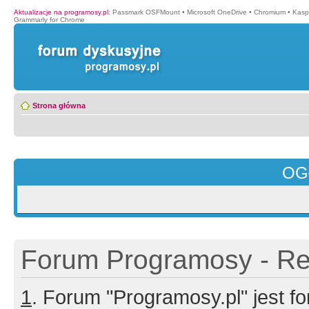
Aktualizacje na programosy.pl
:
Passmark OSFMount
•
Microsoft OneDrive
•
Chromium
•
Kasp
Grammarly for Chrome
Strona główna
OG
Forum Programosy - Rej
1
. Forum "Programosy.pl" jest 