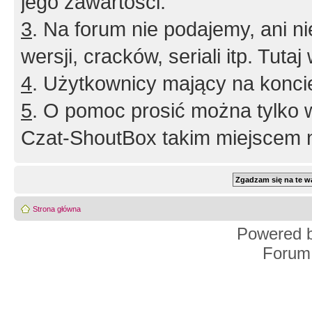
jego zawartości.
3
. Na forum nie podajemy, ani nie 
wersji, cracków, seriali itp. Tuta
4
. Użytkownicy mający na konci
5
. O pomoc prosić można tylko 
Czat-ShoutBox takim miejscem ni
Strona główna
Powered 
Forum