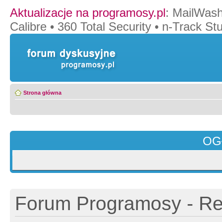
Aktualizacje na programosy.pl
:
MailWash
Calibre
•
360 Total Security
•
n-Track Stu
Strona główna
OG
Forum Programosy - Rej