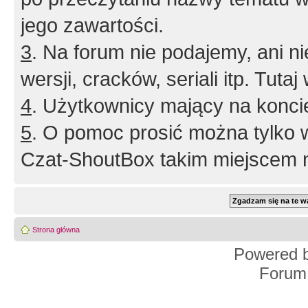
jego zawartości.
3
. Na forum nie podajemy, ani nie 
wersji, cracków, seriali itp. Tuta
4
. Użytkownicy mający na konci
5
. O pomoc prosić można tylko 
Czat-ShoutBox takim miejscem ni
Strona główna
Powered 
Forum