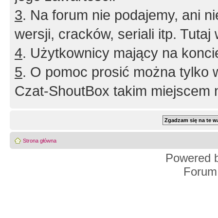
3
. Na forum nie podajemy, ani nie 
wersji, cracków, seriali itp. Tuta
4
. Użytkownicy mający na konci
5
. O pomoc prosić można tylko 
Czat-ShoutBox takim miejscem ni
Strona główna
Powered 
Forum