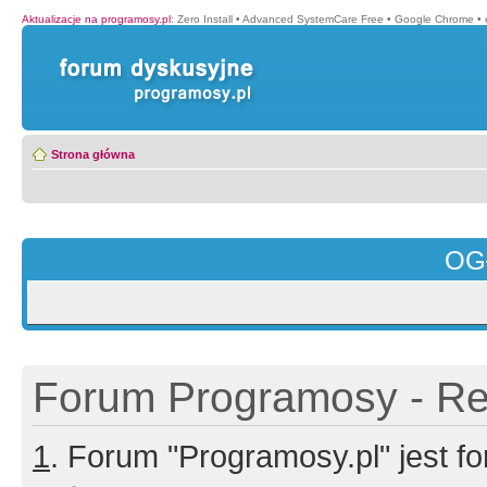
Aktualizacje na programosy.pl
:
Zero Install
•
Advanced SystemCare Free
•
Google Chrome
•
Strona główna
OG
Forum Programosy - Rej
1
. Forum "Programosy.pl" jest 