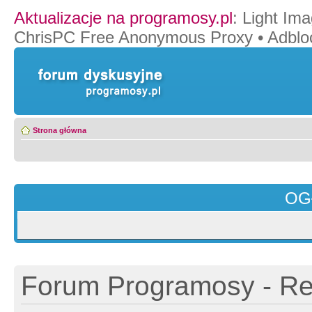
Aktualizacje na programosy.pl
:
Light Ima
ChrisPC Free Anonymous Proxy
•
Adblo
Strona główna
OG
Forum Programosy - Rej