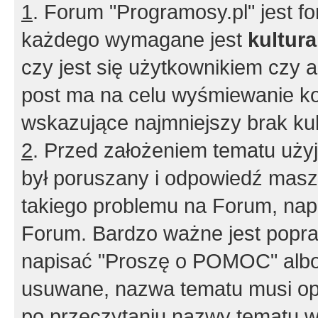
1
. Forum "Programosy.pl" jest 
każdego wymagane jest
kultur
czy jest się użytkownikiem czy a
post ma na celu wyśmiewanie ko
wskazujące najmniejszy brak kult
2
. Przed założeniem tematu użyj 
był poruszany i odpowiedź masz 
takiego problemu na Forum, nap
Forum. Bardzo ważne jest popra
napisać "Proszę o POMOC" albo
usuwane, nazwa tematu musi opi
po przeczytaniu nazwy tematu w