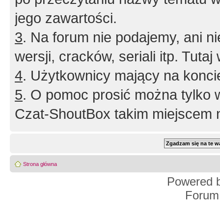
jego zawartości.
3
. Na forum nie podajemy, ani nie 
wersji, cracków, seriali itp. Tuta
4
. Użytkownicy mający na konci
5
. O pomoc prosić można tylko 
Czat-ShoutBox takim miejscem ni
Strona główna
Powered 
Forum