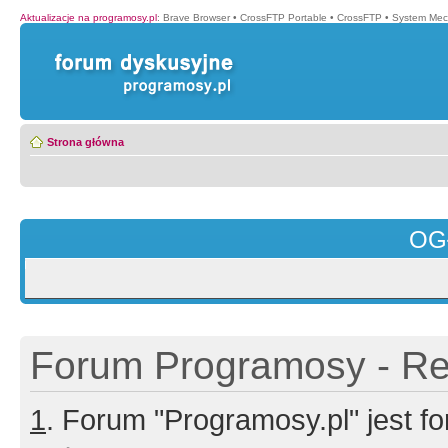
Aktualizacje na programosy.pl
:
Brave Browser
•
CrossFTP Portable
•
CrossFTP
•
System Mec
Strona główna
OG
Forum Programosy - Rej
1
. Forum "Programosy.pl" jest 