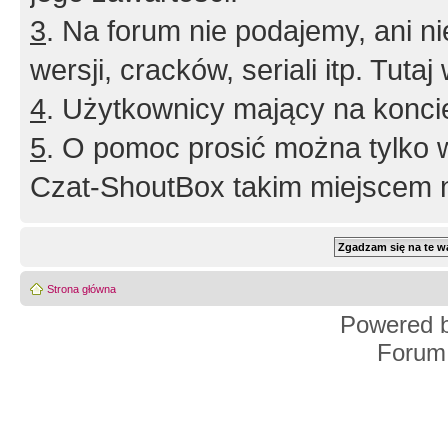
3
. Na forum nie podajemy, ani nie 
wersji, cracków, seriali itp. Tuta
4
. Użytkownicy mający na konci
5
. O pomoc prosić można tylko 
Czat-ShoutBox takim miejscem ni
Strona główna
Powered 
Forum