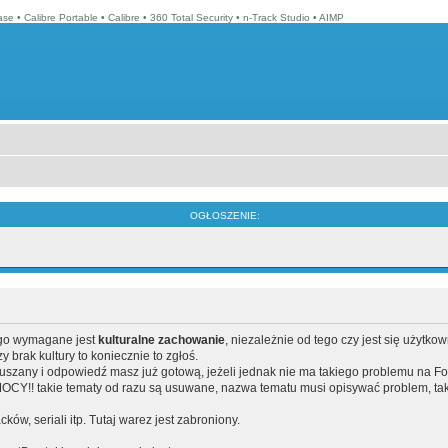
ase
•
Calibre Portable
•
Calibre
•
360 Total Security
•
n-Track Studio
•
AIMP
OGŁOSZENIE:
ego wymagane jest
kulturalne zachowanie
, niezależnie od tego czy jest się użytko
brak kultury to koniecznie to zgłoś.
poruszany i odpowiedź masz już gotową, jeżeli jednak nie ma takiego problemu na F
Y!! takie tematy od razu są usuwane, nazwa tematu musi opisywać problem, tak
acków, seriali itp. Tutaj warez jest zabroniony.