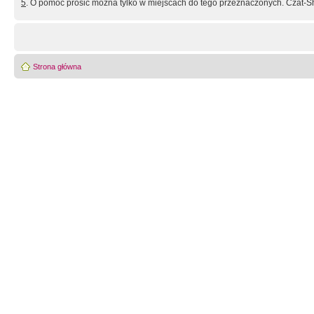
5
. O pomoc prosić można tylko w miejscach do tego przeznaczonych. Czat-Sh
Strona główna