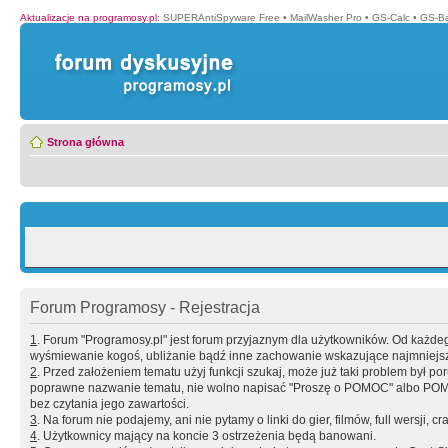
Aktualizacje na programosy.pl
:
SUPERAntiSpyware Free
•
MailWasher Pro
•
GS-Calc
•
GS-B
Strona główna
Forum Programosy - Rejestracja
1
. Forum "Programosy.pl" jest forum przyjaznym dla użytkowników. Od każd
wyśmiewanie kogoś, ubliżanie bądź inne zachowanie wskazujące najmniejszy 
2
. Przed założeniem tematu użyj funkcji szukaj, może już taki problem był 
poprawne nazwanie tematu, nie wolno napisać "Proszę o POMOC" albo POMOC
bez czytania jego zawartości.
3
. Na forum nie podajemy, ani nie pytamy o linki do gier, filmów, full wersji, cr
4
. Użytkownicy mający na koncie 3 ostrzeżenia będą banowani.