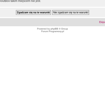
outBox takim miejscem nie jest.
Ekip
Powered by
phpBB
© Group
Forum Programosy.pl