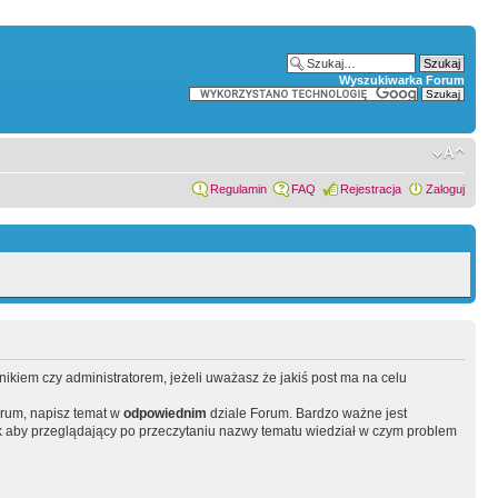
Wyszukiwarka Forum
Regulamin
FAQ
Rejestracja
Zaloguj
wnikiem czy administratorem, jeżeli uważasz że jakiś post ma na celu
orum, napisz temat w
odpowiednim
dziale Forum. Bardzo ważne jest
 aby przeglądający po przeczytaniu nazwy tematu wiedział w czym problem