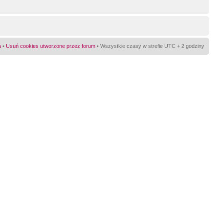
a
•
Usuń cookies utworzone przez forum
• Wszystkie czasy w strefie UTC + 2 godziny