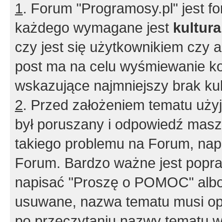
1
. Forum "Programosy.pl" jest 
każdego wymagane jest
kultur
czy jest się użytkownikiem czy a
post ma na celu wyśmiewanie ko
wskazujące najmniejszy brak kult
2
. Przed założeniem tematu użyj 
był poruszany i odpowiedź masz 
takiego problemu na Forum, nap
Forum. Bardzo ważne jest popra
napisać "Proszę o POMOC" albo
usuwane, nazwa tematu musi opi
po przeczytaniu nazwy tematu w