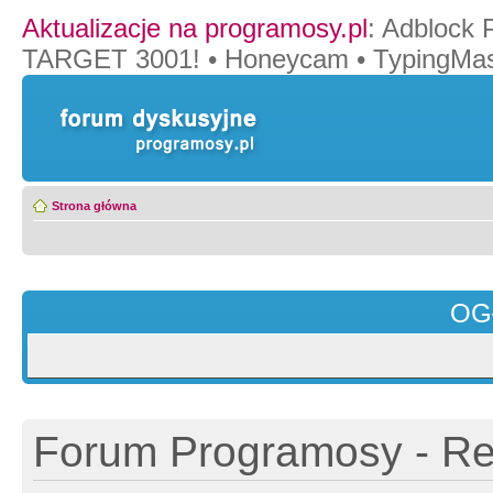
Aktualizacje na programosy.pl
:
Adblock 
TARGET 3001!
•
Honeycam
•
TypingMas
Strona główna
OG
Forum Programosy - Rej