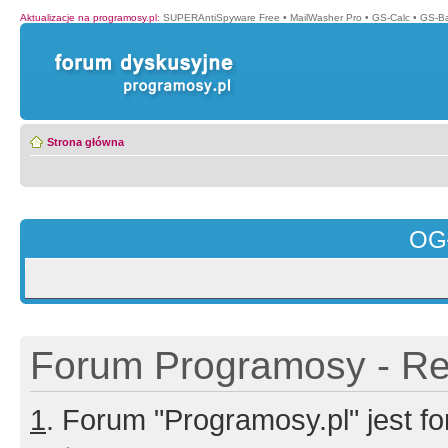
Aktualizacje na programosy.pl
:
SUPERAntiSpyware Free
•
MailWasher Pro
•
GS-Calc
•
GS-B
Strona główna
OG
Forum Programosy - Rej
1
. Forum "Programosy.pl" jest 