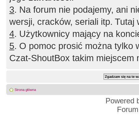
3
. Na forum nie podajemy, ani nie 
wersji, cracków, seriali itp. Tuta
4
. Użytkownicy mający na konci
5
. O pomoc prosić można tylko 
Czat-ShoutBox takim miejscem ni
Strona główna
Powered 
Forum