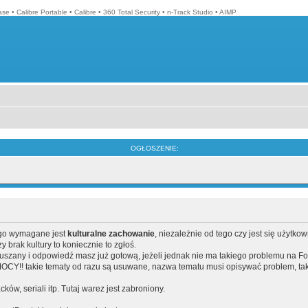
ase
•
Calibre Portable
•
Calibre
•
360 Total Security
•
n-Track Studio
•
AIMP
OGŁOSZENIE:
ego wymagane jest
kulturalne zachowanie
, niezależnie od tego czy jest się użytko
brak kultury to koniecznie to zgłoś.
poruszany i odpowiedź masz już gotową, jeżeli jednak nie ma takiego problemu na F
Y!! takie tematy od razu są usuwane, nazwa tematu musi opisywać problem, tak
acków, seriali itp. Tutaj warez jest zabroniony.