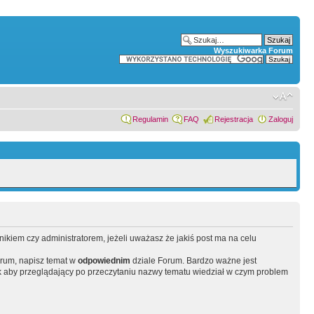
Wyszukiwarka Forum
Regulamin
FAQ
Rejestracja
Zaloguj
wnikiem czy administratorem, jeżeli uważasz że jakiś post ma na celu
orum, napisz temat w
odpowiednim
dziale Forum. Bardzo ważne jest
 aby przeglądający po przeczytaniu nazwy tematu wiedział w czym problem