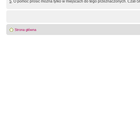
5
. O pomoc prosić można tylko w miejscach do tego przeznaczonych. Czat-Sh
Strona główna