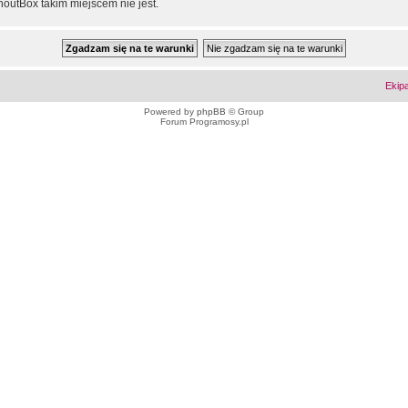
outBox takim miejscem nie jest.
Ekip
Powered by
phpBB
© Group
Forum Programosy.pl