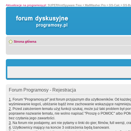
Aktualizacje na programosy.pl
:
SUPERAntiSpyware Free
•
MailWasher Pro
•
GS-Calc
•
GS-B
Strona główna
Forum Programosy - Rejestracja
1
. Forum "Programosy.pl" jest forum przyjaznym dla użytkowników. Od każd
wyśmiewanie kogoś, ubliżanie bądź inne zachowanie wskazujące najmniejszy 
2
. Przed założeniem tematu użyj funkcji szukaj, może już taki problem był 
poprawne nazwanie tematu, nie wolno napisać "Proszę o POMOC" albo POMOC
bez czytania jego zawartości.
3
. Na forum nie podajemy, ani nie pytamy o linki do gier, filmów, full wersji, cr
4
. Użytkownicy mający na koncie 3 ostrzeżenia będą banowani.