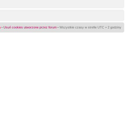
a
•
Usuń cookies utworzone przez forum
• Wszystkie czasy w strefie UTC + 2 godziny