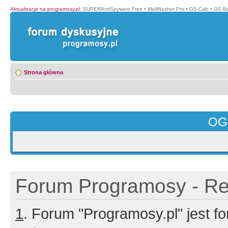
Aktualizacje na programosy.pl
:
SUPERAntiSpyware Free
•
MailWasher Pro
•
GS-Calc
•
GS-B
Strona główna
OG
Forum Programosy - Rej
1
. Forum "Programosy.pl" jest 