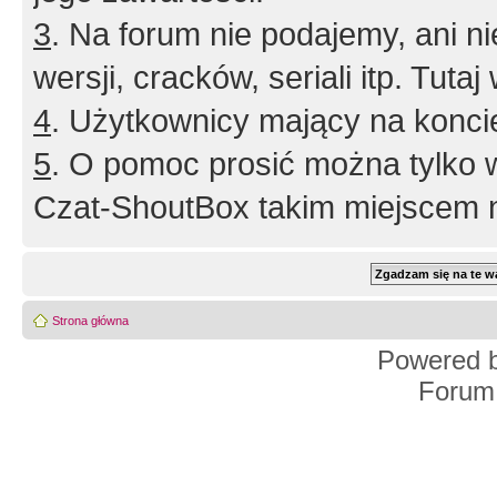
3
. Na forum nie podajemy, ani nie 
wersji, cracków, seriali itp. Tuta
4
. Użytkownicy mający na konci
5
. O pomoc prosić można tylko 
Czat-ShoutBox takim miejscem ni
Strona główna
Powered 
Forum