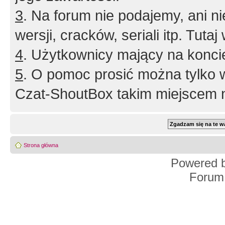
3
. Na forum nie podajemy, ani nie 
wersji, cracków, seriali itp. Tuta
4
. Użytkownicy mający na konci
5
. O pomoc prosić można tylko 
Czat-ShoutBox takim miejscem ni
Strona główna
Powered 
Forum