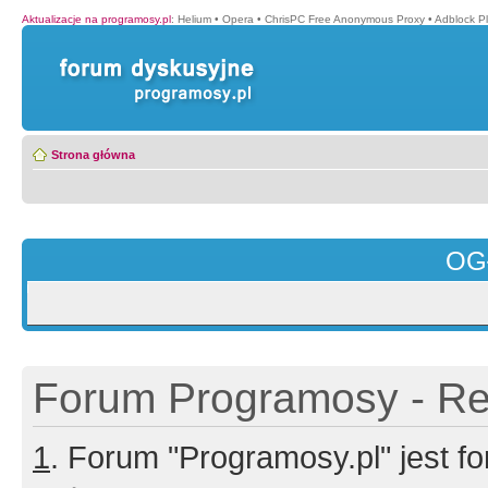
Aktualizacje na programosy.pl
:
Helium
•
Opera
•
ChrisPC Free Anonymous Proxy
•
Adblock P
Strona główna
OG
Forum Programosy - Rej
1
. Forum "Programosy.pl" jest 