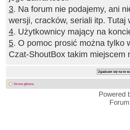
3
. Na forum nie podajemy, ani nie 
wersji, cracków, seriali itp. Tuta
4
. Użytkownicy mający na konci
5
. O pomoc prosić można tylko 
Czat-ShoutBox takim miejscem ni
Strona główna
Powered 
Forum