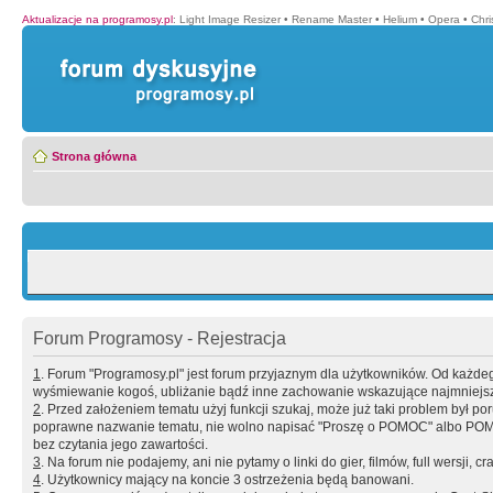
Aktualizacje na programosy.pl
:
Light Image Resizer
•
Rename Master
•
Helium
•
Opera
•
Chr
Strona główna
Forum Programosy - Rejestracja
1
. Forum "Programosy.pl" jest forum przyjaznym dla użytkowników. Od każd
wyśmiewanie kogoś, ubliżanie bądź inne zachowanie wskazujące najmniejszy 
2
. Przed założeniem tematu użyj funkcji szukaj, może już taki problem był 
poprawne nazwanie tematu, nie wolno napisać "Proszę o POMOC" albo POMOC
bez czytania jego zawartości.
3
. Na forum nie podajemy, ani nie pytamy o linki do gier, filmów, full wersji, cr
4
. Użytkownicy mający na koncie 3 ostrzeżenia będą banowani.