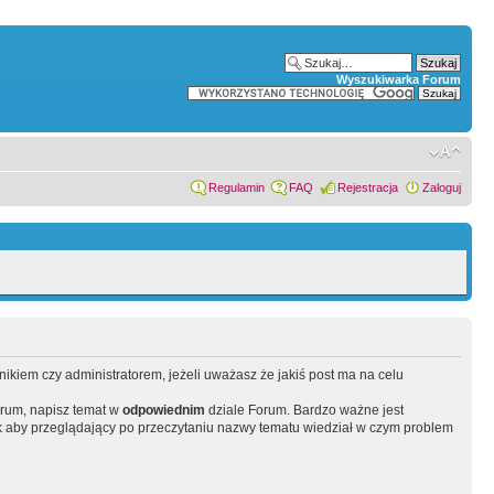
Wyszukiwarka Forum
Regulamin
FAQ
Rejestracja
Zaloguj
wnikiem czy administratorem, jeżeli uważasz że jakiś post ma na celu
orum, napisz temat w
odpowiednim
dziale Forum. Bardzo ważne jest
 aby przeglądający po przeczytaniu nazwy tematu wiedział w czym problem