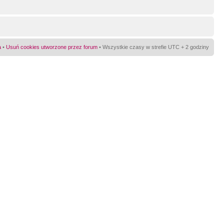
a
•
Usuń cookies utworzone przez forum
• Wszystkie czasy w strefie UTC + 2 godziny