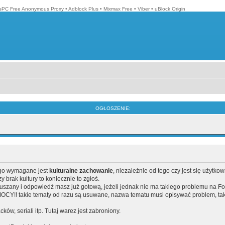
isPC Free Anonymous Proxy
•
Adblock Plus
•
Mixmax Free
•
Viber
•
uBlock Origin
OGŁOSZENIE:
ego wymagane jest
kulturalne zachowanie
, niezależnie od tego czy jest się użytko
brak kultury to koniecznie to zgłoś.
poruszany i odpowiedź masz już gotową, jeżeli jednak nie ma takiego problemu na F
Y!! takie tematy od razu są usuwane, nazwa tematu musi opisywać problem, tak
acków, seriali itp. Tutaj warez jest zabroniony.