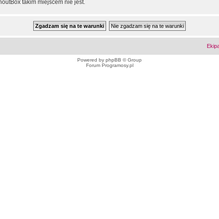
outBox takim miejscem nie jest.
Ekip
Powered by
phpBB
© Group
Forum Programosy.pl