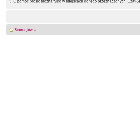
5
. O pomoc prosić można tylko w miejscach do tego przeznaczonych. Czat-Sh
Strona główna