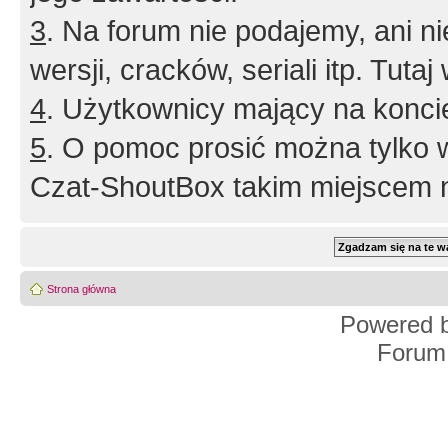
3
. Na forum nie podajemy, ani nie 
wersji, cracków, seriali itp. Tuta
4
. Użytkownicy mający na konci
5
. O pomoc prosić można tylko 
Czat-ShoutBox takim miejscem ni
Strona główna
Powered 
Forum