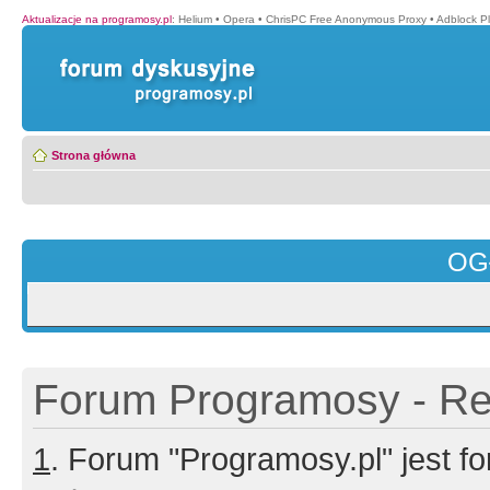
Aktualizacje na programosy.pl
:
Helium
•
Opera
•
ChrisPC Free Anonymous Proxy
•
Adblock P
Strona główna
OG
Forum Programosy - Rej
1
. Forum "Programosy.pl" jest 